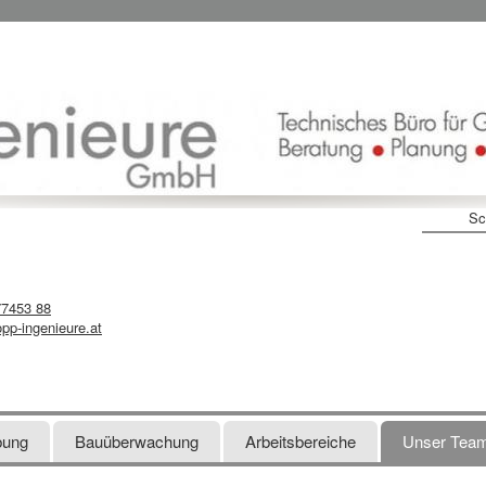
Sc
77453 88
pp-ingenieure.at
bung
Bauüberwachung
Arbeitsbereiche
Unser Tea