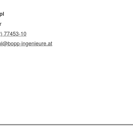
pl
r
2) 77453-10
l@bopp-ingenieure.at