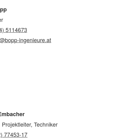
opp
er
4) 5114673
@bopp-ingenieure.at
 Embacher
 Projektleiter, Techniker
2) 77453-17