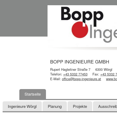
BOPP INGENIEURE GMBH
Rupert Hagleitner Straße 7
6300 Wörgl
Telefon:
+43 5332 77453
Fax:
+43 5332 
E-Mail:
office@bopp-ingenieure.at
www.bo
Startseite
Ingenieure Wörgl
Planung
Projekte
Ausschrei